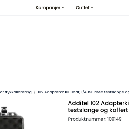
Kampanjer
Outlet
Kontaktinformasjon
Velkommen
for trykkalibrering
102 Adapterkit 1000bar, 1/4BSP med testslange og
Additel 102 Adapterk
testslange og koffert
Produktnummer:
109149