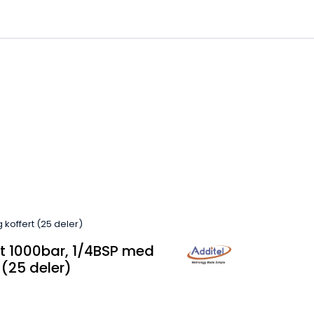
0
 til IKM Instrutek AS
Favoritter
Logg inn
 koffert (25 deler)
it 1000bar, 1/4BSP med
 (25 deler)