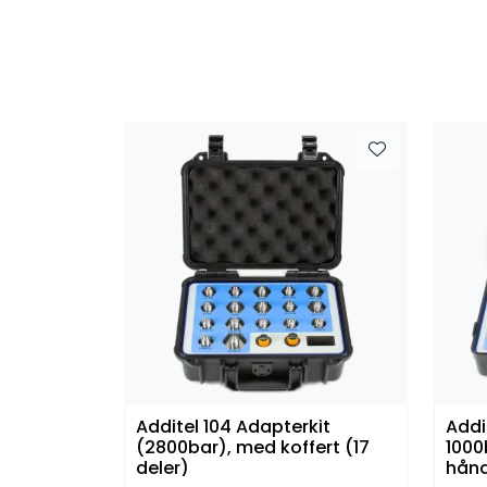
Additel 104 Adapterkit
Addi
(2800bar), med koffert (17
1000
deler)
hånd