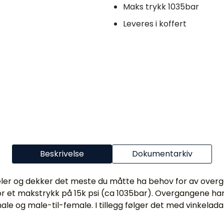
Maks trykk 1035bar
Leveres i koffert
Beskrivelse
Dokumentarkiv
deler og dekker det meste du måtte ha behov for av overg
for et makstrykk på 15k psi (ca 1035bar). Overgangene har 1
ale og male-til-female. I tillegg følger det med vinkel