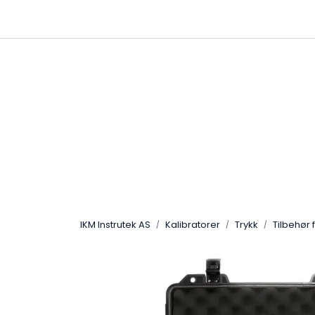
Skip to main content
|
|
Følg oss på Linkedin
Hjemmeside
IKM Instrutek AS
Kalibratorer
Trykk
Tilbehør 