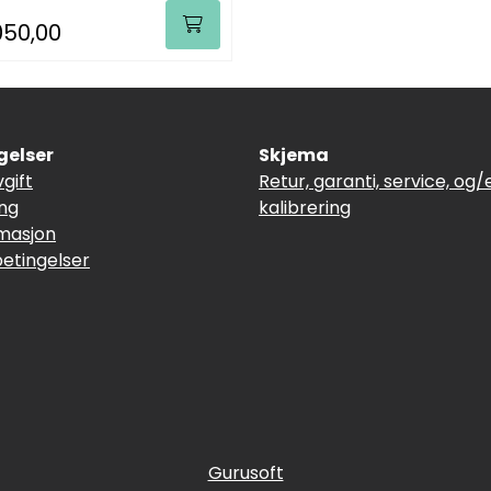
050,00
gelser
Skjema
vgift
Retur, garanti, service, og/e
ing
kalibrering
masjon
betingelser
Gurusoft