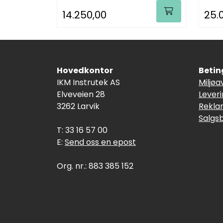
14.250,00
25.
Hovedkontor
Betin
IKM Instrutek AS
Miljøa
Elveveien 28
Lever
3262 Larvik
Rekla
Salgs
T: 33 16 57 00
E:
Send oss en epost
Org. nr.: 883 385 152