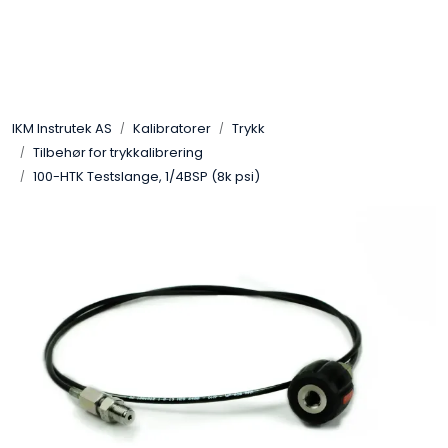
Skip to main content
Løsningssenter
IKM Instrutek AS
Kalibratorer
Trykk
Elektro
Tilbehør for trykkalibrering
100-HTK Testslange, 1/4BSP (8k psi)
Elektronikk
Prosess
Frekvensomformere
Miljø og sikkerhet
Kalibratorer