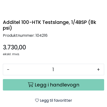
Termografi
Undervisning
Additel 100-HTK Testslange, 1/4BSP (8k
psi)
Navigasjon & Kommunikasjon
Produktnummer:
104216
Maskinvern & Instrumentering
3.730,00
ekskl. mva.
Tilbehør
-
+
Kampanjer
Outlet
Legg i handlevogn
Legg til favoritter