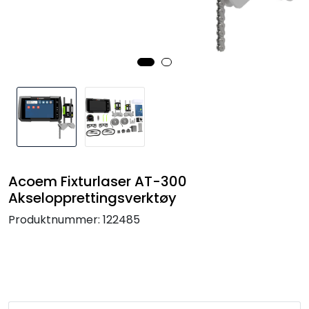
Termografi
Undervisning
Navigasjon & Kommunikasjon
Maskinvern & Instrumentering
Tilbehør
Acoem Fixturlaser AT-300
Akselopprettingsverktøy
Kampanjer
Produktnummer:
122485
Outlet