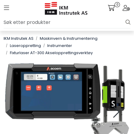
Skip to main content
0
Toggle navigation
Togg
Løsningssenter
IKM Instrutek AS
Maskinvern & Instrumentering
Elektro
Laseroppretting
Instrumenter
Fixturlaser AT-300 Akselopprettingsverktøy
Elektronikk
Prosess
Frekvensomformere
Miljø og sikkerhet
Kalibratorer