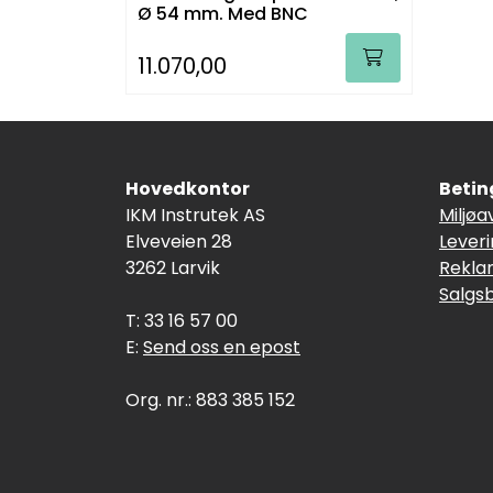
Ø 54 mm. Med BNC
11.070,00
Hovedkontor
Betin
IKM Instrutek AS
Miljøa
Elveveien 28
Lever
3262 Larvik
Rekla
Salgs
T: 33 16 57 00
E:
Send oss en epost
Org. nr.: 883 385 152