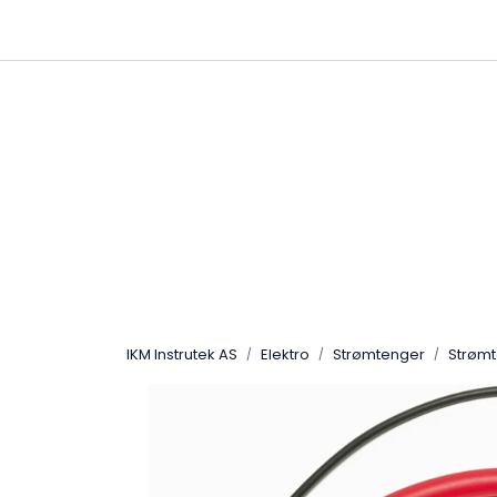
Skip to main content
|
|
Følg oss på Linkedin
Hjemmeside
IKM Instrutek AS
Elektro
Strømtenger
Strøm