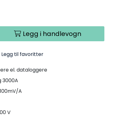
Legg i handlevogn
Legg til favoritter
ggere el. dataloggere
g 3000A
er 100mV/A
600 V