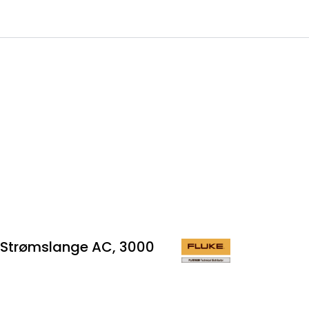
0
 til IKM Instrutek AS
Favoritter
Logg inn
4 Strømslange AC, 3000