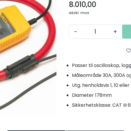
8.010,00
ekskl. mva.
-
+
Passer til oscilloskop, lo
Måleområde 30A, 300A o
Utg. henholdsvis 1, 10 ell
Diameter 178mm
Sikkerhetsklasse: CAT III 