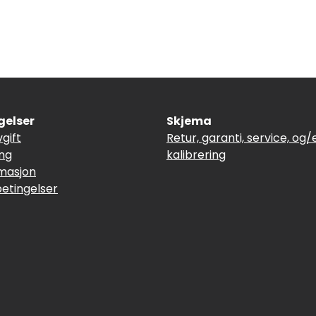
gelser
Skjema
vgift
Retur, garanti, service, og/e
ing
kalibrering
masjon
betingelser