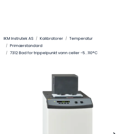
Skip to main content
Løsningssenter
IKM Instrutek AS
Kalibratorer
Temperatur
Elektro
Primærstandard
7312 Bad for trippelpunkt vann celler -5...110°C
Elektronikk
Prosess
Frekvensomformere
Miljø og sikkerhet
Kalibratorer