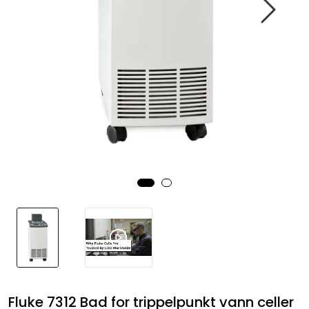
Termografi
Undervisning
Navigasjon & Kommunikasjon
Maskinvern & Instrumentering
Tilbehør
Kampanjer
Outlet
Fluke 7312 Bad for trippelpunkt vann celler