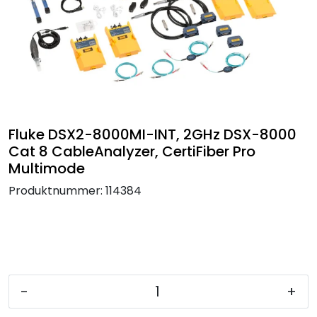
Termografi
Undervisning
Navigasjon & Kommunikasjon
Maskinvern & Instrumentering
Fluke DSX2-8000MI-INT, 2GHz DSX-8000
Cat 8 CableAnalyzer, CertiFiber Pro
Multimode
Tilbehør
Produktnummer:
114384
Kampanjer
Outlet
-
+