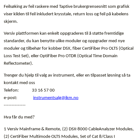
Feilsøking av feil raskere med Taptive brukergrensesnitt som grafisk
viser kilden til feil inkludert krysstale, return loss og feil på kabelens
skjerm.
Versiv plattformen kan enkelt oppgraderes til å støtte fremtidige
standarder, du kan benytte ulike moduler og oppgrader med nye
moduler og tilbehør for kobber DSX, fiber CertiFiber Pro OLTS (Optical
Loss Test Set), eller OptiFiber Pro OTDR (Optical Time Domain
Reflectometer).
Trenger du hjelp til valg av instrument, eller en tilpasset løsning så ta
kontakt med oss
Telefon: 33 16 57 00
e-post:
instrumentsalg@ikm.no
--------------
Hva får du med?
1 Versiv Mainframe & Remote, (2) DSX-8000 CableAnalyzer Modules,
(2) CertiFiber Multimode OLTS Modules, Set of Cat 8/Class I