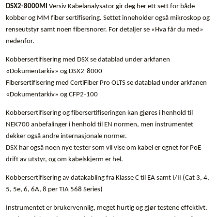
DSX2-8000MI
Versiv Kabelanalysator gir deg her ett sett for både
kobber og MM fiber sertifisering. Settet inneholder også mikroskop og
renseutstyr samt noen fibersnorer. For detaljer se «Hva får du med»
nedenfor.
Kobbersertifisering med DSX se datablad under arkfanen
«Dokumentarkiv» og DSX2-8000
Fibersertifisering med CertiFiber Pro OLTS se datablad under arkfanen
«Dokumentarkiv» og CFP2-100
Kobbersertifisering og fibersertifiseringen kan gjøres i henhold til
NEK700 anbefalinger i henhold til EN normen, men instrumentet
dekker også andre internasjonale normer.
DSX har også noen nye tester som vil vise om kabel er egnet for PoE
drift av utstyr, og om kabelskjerm er hel.
Kobbersertifisering av datakabling fra Klasse C til EA samt I/II (Cat 3, 4,
5, 5e, 6, 6A, 8 per TIA 568 Series)
Instrumentet er brukervennlig, meget hurtig og gjør testene effektivt.