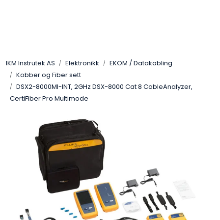
Skip to main content
Løsningssenter
IKM Instrutek AS
Elektronikk
EKOM / Datakabling
Elektro
Kobber og Fiber sett
DSX2-8000MI-INT, 2GHz DSX-8000 Cat 8 CableAnalyzer,
Elektronikk
CertiFiber Pro Multimode
Prosess
Frekvensomformere
Miljø og sikkerhet
Kalibratorer