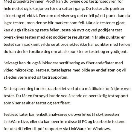
Med prosjektstyringen ProjX kan du bygge opp testprosedyren for
hele nettet og lokasjonen før du setter i gang. Du tester alle punkter
sikkert og effektivt. Dersom det viser seg det er feil på ett punkt kan du
lagre testen, men denne blir markert som feil. Når alle tester er gjort
kan du gå tilbake og rette feilen, teste på nytt og ved godkjent test
overskrives testen med det godkjente resultatet. Når alle punkter er
testet som godkjent vil du se at prosjektet ikke har punkter med feil og
du kan derfor forsikre deg om at alle punkter er testet og er godkjent.
Selvsagt kan du også inkludere sertifisering av fiber endeflater med
video mikroskop. Testresultatet lagres med bilde av endeflaten og vil
således være med på testrapporten.
Dette sparer deg for ekstraarbeidet ved at du må tilbake for å kjøre nye
tester. Du får en fornøyd kunde ved å sende en oversiktlig testrapport
som viser at alt er testet og sertifisert.
Testresultater kan enkelt analyseres og overføres til skytjenesten
LinkWare Live, eller du kan overføre disse til PC og bearbeide testene
for utskrift eller til .pdf rapporter via LinkWare for Windows.