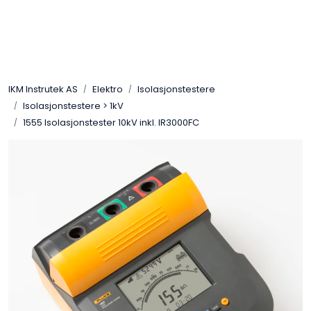
Skip to main content
Løsningssenter
IKM Instrutek AS
Elektro
Isolasjonstestere
Elektro
Isolasjonstestere > 1kV
1555 Isolasjonstester 10kV inkl. IR3000FC
Elektronikk
Prosess
Frekvensomformere
Miljø og sikkerhet
Kalibratorer