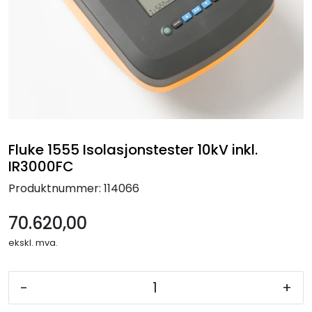
Termografi
Undervisning
Navigasjon & Kommunikasjon
Maskinvern & Instrumentering
Fluke 1555 Isolasjonstester 10kV inkl.
IR3000FC
Tilbehør
Produktnummer:
114066
Kampanjer
70.620,00
Outlet
ekskl. mva.
-
+