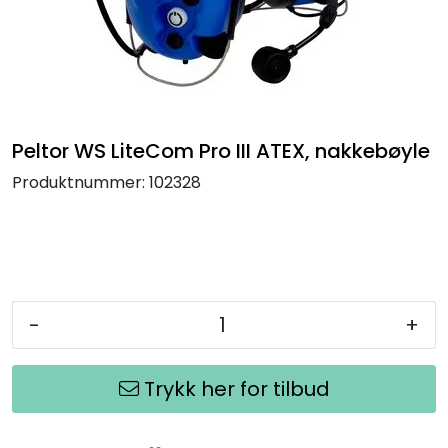
Termografi
Undervisning
Navigasjon & Kommunikasjon
Peltor WS LiteCom Pro III ATEX, nakkebøyle
Produktnummer:
102328
Maskinvern & Instrumentering
Tilbehør
Kampanjer
-
+
Outlet
Trykk her for tilbud