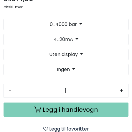
ekskl. mva.
0...4000 bar
4...20mA
Uten display
Ingen
-
+
Legg i handlevogn
Legg til favoritter