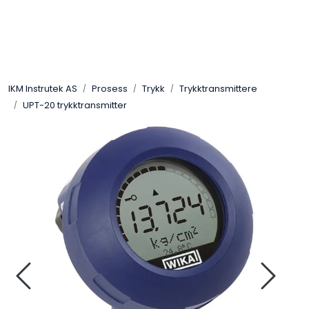
Skip to main content
Løsningssenter
IKM Instrutek AS
Prosess
Trykk
Trykktransmittere
Elektro
UPT-20 trykktransmitter
Elektronikk
Prosess
Frekvensomformere
Miljø og sikkerhet
Kalibratorer