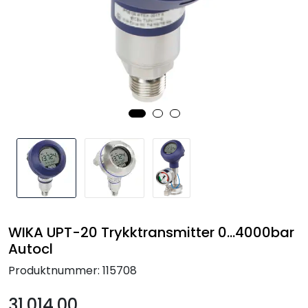
Termografi
Undervisning
Navigasjon & Kommunikasjon
Maskinvern & Instrumentering
Tilbehør
Kampanjer
WIKA UPT-20 Trykktransmitter 0...4000bar
Outlet
Autocl
Produktnummer:
115708
31.014,00