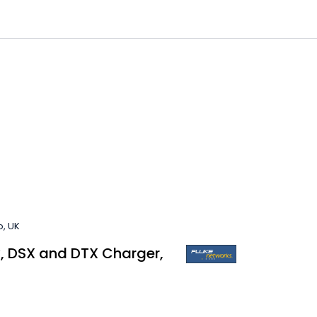
0
 til IKM Instrutek AS
Favoritter
Logg inn
o, UK
v, DSX and DTX Charger,