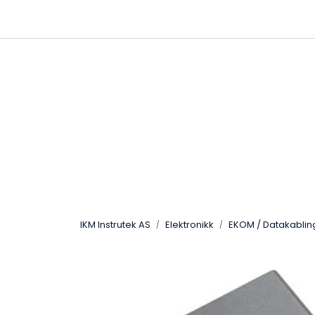
Skip to main content
|
|
Følg oss på Linkedin
Hjemmeside
IKM Instrutek AS
Elektronikk
EKOM / Datakablin