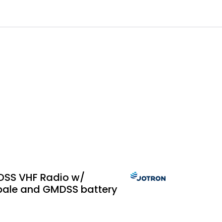
0
 til IKM Instrutek AS
Favoritter
Logg inn
DSS VHF Radio w/
bale and GMDSS battery