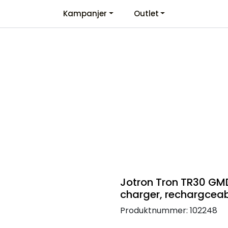
Kampanjer
Outlet
Kontaktinformasjon
Velkommen
Jotron Tron TR30 GM
charger, rechargcea
Produktnummer:
102248