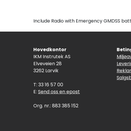
Include Radio with Emergency GMDSS batte
Hovedkontor
Betin
IKM Instrutek AS
Miljøa
Elveveien 28
Lever
3262 Larvik
Rekla
Salgs
T: 33 16 57 00
E:
Send oss en epost
Org. nr.: 883 385 152