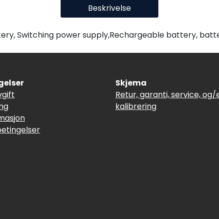
Beskrivelse
ry, Switching power supply,Rechargeable battery, batte
gelser
Skjema
vgift
Retur, garanti, service, og/e
ing
kalibrering
masjon
betingelser