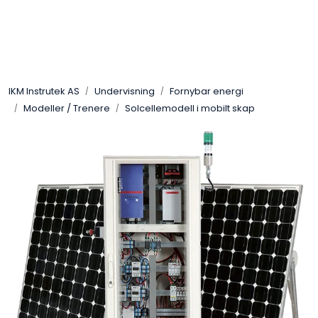
Skip to main content
Løsningssenter
IKM Instrutek AS
Undervisning
Fornybar energi
Elektro
Modeller / Trenere
Solcellemodell i mobilt skap
Elektronikk
Prosess
Frekvensomformere
Miljø og sikkerhet
Kalibratorer