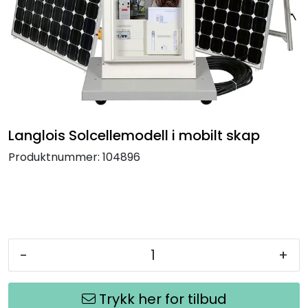
Termografi
Undervisning
Navigasjon & Kommunikasjon
Maskinvern & Instrumentering
Langlois Solcellemodell i mobilt skap
Produktnummer:
104896
Tilbehør
Kampanjer
Outlet
-
+
Trykk her for tilbud