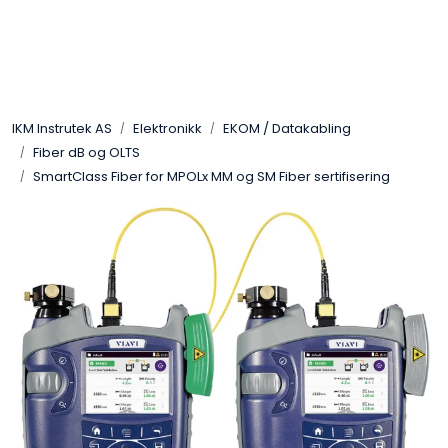
Skip to main content
Løsningssenter
IKM Instrutek AS
Elektronikk
EKOM / Datakabling
Elektro
Fiber dB og OLTS
SmartClass Fiber for MPOLx MM og SM Fiber sertifisering
Elektronikk
Prosess
Frekvensomformere
Miljø og sikkerhet
Kalibratorer