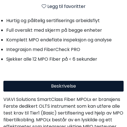
Legg til favoritter
Hurtig og pålitelig sertifiserings arbeidsflyt
Full oversikt med skjerm på begge enheter
Komplett MPO endeflate inspeksjon og analyse
Integrasjon med FiberCheck PRO
Sjekker alle 12 MPO Fiber på < 6 sekunder
Beskrivelse
VIAVI Solutions SmartClass Fiber MPOLx er bransjens
Første dedikert OLTS instrument som kan utføre alle
test krav til Tier1 (Basic) sertifisering ved hjelp av MPO
fibertilkobling. MPOLx består av en lyskilde og ett
effektmeter som integrerer viktige MPO testevner