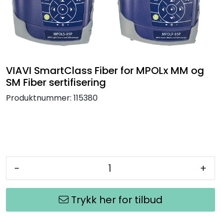
Termografi
Undervisning
Navigasjon & Kommunikasjon
VIAVI SmartClass Fiber for MPOLx MM og
SM Fiber sertifisering
Maskinvern & Instrumentering
Produktnummer:
115380
Tilbehør
Kampanjer
-
+
Outlet
Trykk her for tilbud