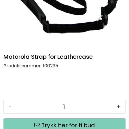
Termografi
Undervisning
Navigasjon & Kommunikasjon
Maskinvern & Instrumentering
Motorola Strap for Leathercase
Produktnummer:
100235
Tilbehør
Kampanjer
Outlet
-
+
Trykk her for tilbud