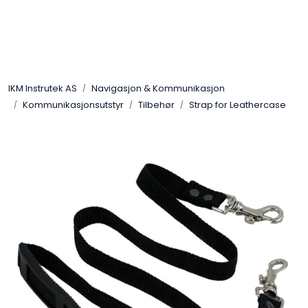
Skip to main content
Løsningssenter
IKM Instrutek AS
Navigasjon & Kommunikasjon
Elektro
Kommunikasjonsutstyr
Tilbehør
Strap for Leathercase
Elektronikk
Prosess
Frekvensomformere
Miljø og sikkerhet
Kalibratorer