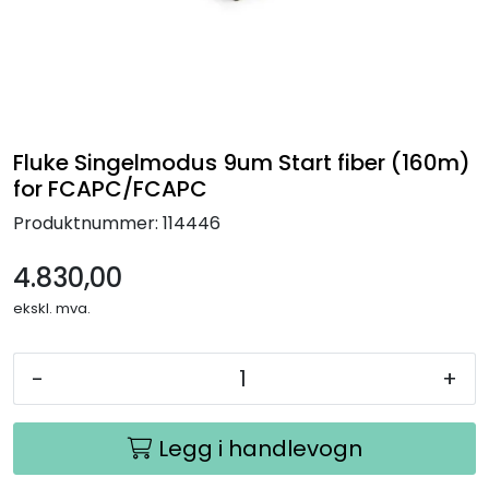
Termografi
Undervisning
Navigasjon & Kommunikasjon
Fluke Singelmodus 9um Start fiber (160m)
for FCAPC/FCAPC
Maskinvern & Instrumentering
Produktnummer:
114446
Tilbehør
4.830,00
ekskl. mva.
Kampanjer
-
+
Outlet
Legg i handlevogn