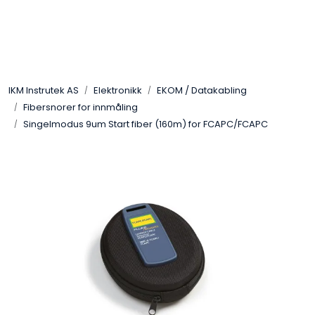
Skip to main content
Løsningssenter
IKM Instrutek AS
Elektronikk
EKOM / Datakabling
Elektro
Fibersnorer for innmåling
Singelmodus 9um Start fiber (160m) for FCAPC/FCAPC
Elektronikk
Prosess
Frekvensomformere
Miljø og sikkerhet
Kalibratorer