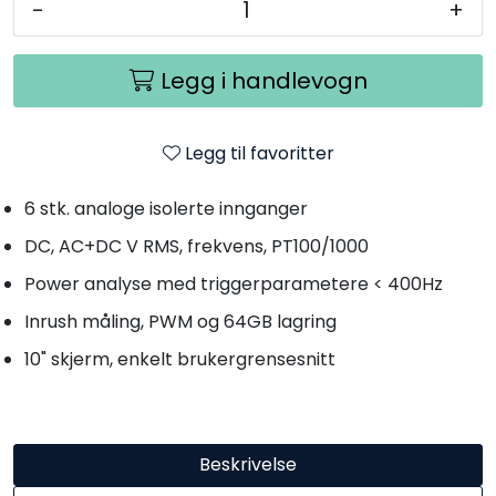
-
+
Legg i handlevogn
Legg til favoritter
6 stk. analoge isolerte innganger
DC, AC+DC V RMS, frekvens, PT100/1000
Power analyse med triggerparametere < 400Hz
Inrush måling, PWM og 64GB lagring
10" skjerm, enkelt brukergrensesnitt
Beskrivelse