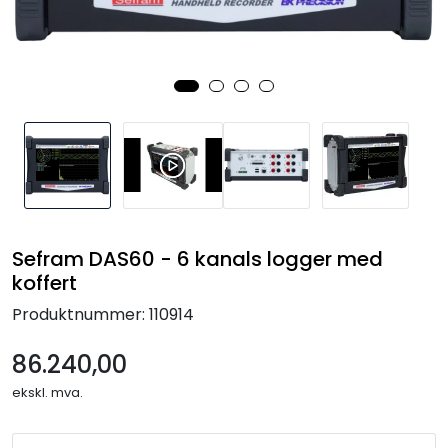
Termografi
Undervisning
Navigasjon & Kommunikasjon
Maskinvern & Instrumentering
Tilbehør
Sefram DAS60 - 6 kanals logger med
koffert
Kampanjer
Produktnummer:
110914
Outlet
86.240,00
ekskl. mva.