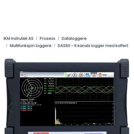
Skip to main content
Løsningssenter
IKM Instrutek AS
Prosess
Dataloggere
Elektro
Multifunksjon loggere
DAS60 - 6 kanals logger med koffert
Elektronikk
Prosess
Frekvensomformere
Miljø og sikkerhet
Kalibratorer