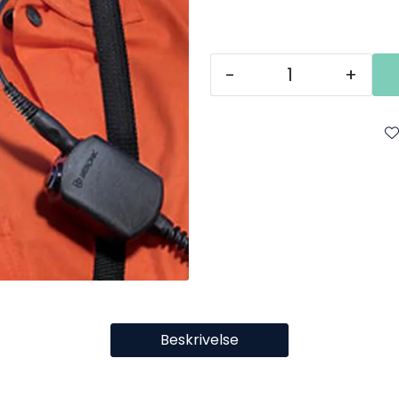
-
+
Beskrivelse