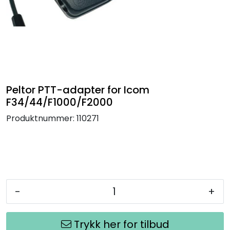
Termografi
Undervisning
Navigasjon & Kommunikasjon
Peltor PTT-adapter for Icom
Maskinvern & Instrumentering
F34/44/F1000/F2000
Produktnummer:
110271
Tilbehør
Kampanjer
Outlet
-
+
Trykk her for tilbud