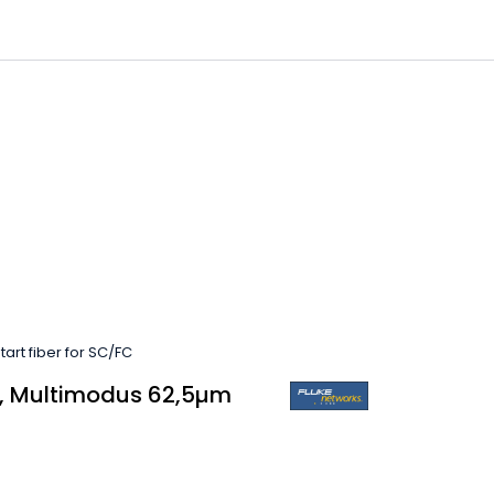
0
 til IKM Instrutek AS
Favoritter
Logg inn
rt fiber for SC/FC
 Multimodus 62,5µm