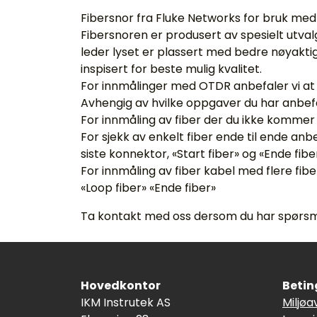
Fibersnor fra Fluke Networks for bruk me
Fibersnoren er produsert av spesielt utval
leder lyset er plassert med bedre nøyaktigh
inspisert for beste mulig kvalitet.
For innmålinger med OTDR anbefaler vi at 
Avhengig av hvilke oppgaver du har anbefale
For innmåling av fiber der du ikke kommer t
For sjekk av enkelt fiber ende til ende anbe
siste konnektor, «Start fiber» og «Ende fibe
For innmåling av fiber kabel med flere fibe
«Loop fiber» «Ende fiber»
Ta kontakt med oss dersom du har spørsmål 
Hovedkontor
Betin
IKM Instrutek AS
Miljøa