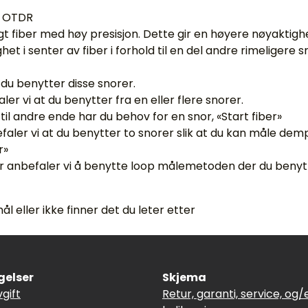
d OTDR
gt fiber med høy presisjon. Dette gir en høyere nøyaktig
et i senter av fiber i forhold til en del andre rimeligere 
du benytter disse snorer.
r vi at du benytter fra en eller flere snorer.
il andre ende har du behov for en snor, «Start fiber»
faler vi at du benytter to snorer slik at du kan måle dempn
r»
r anbefaler vi å benytte loop målemetoden der du benytter
eller ikke finner det du leter etter
gelser
Skjema
vgift
Retur, garanti, service, og/e