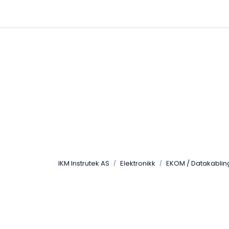
Skip to main content
|
|
Følg oss på Linkedin
Hjemmeside
IKM Instrutek AS
Elektronikk
EKOM / Datakablin