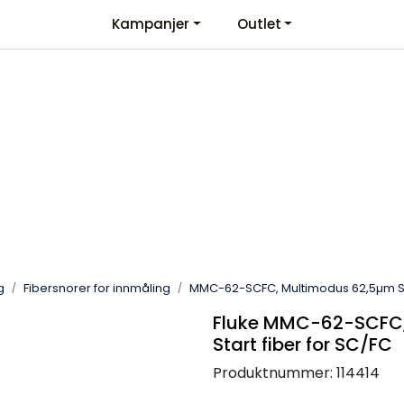
Kampanjer
Outlet
Kontaktinformasjon
Velkommen
g
Fibersnorer for innmåling
MMC-62-SCFC, Multimodus 62,5µm Sta
Fluke MMC-62-SCFC,
Start fiber for SC/FC
Produktnummer:
114414