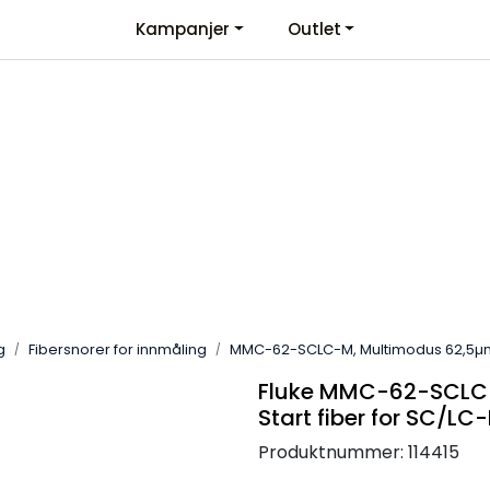
Kampanjer
Outlet
Kontaktinformasjon
Velkommen
g
Fibersnorer for innmåling
MMC-62-SCLC-M, Multimodus 62,5µm S
Fluke MMC-62-SCLC
Start fiber for SC/LC
Produktnummer:
114415