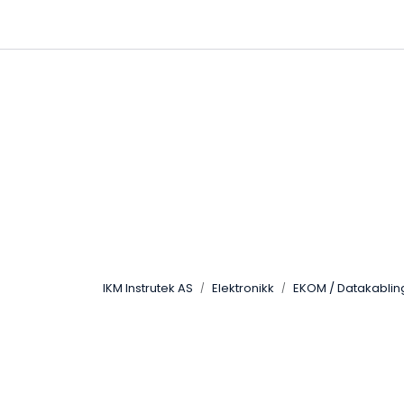
Skip to main content
|
|
Følg oss på Linkedin
Hjemmeside
IKM Instrutek AS
Elektronikk
EKOM / Datakablin