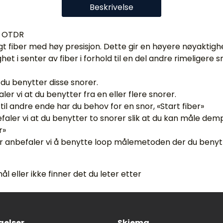
Beskrivelse
d OTDR
gt fiber med høy presisjon. Dette gir en høyere nøyaktig
et i senter av fiber i forhold til en del andre rimeligere 
du benytter disse snorer.
r vi at du benytter fra en eller flere snorer.
il andre ende har du behov for en snor, «Start fiber»
faler vi at du benytter to snorer slik at du kan måle dempn
r»
r anbefaler vi å benytte loop målemetoden der du benytter
eller ikke finner det du leter etter
gelser
Skjema