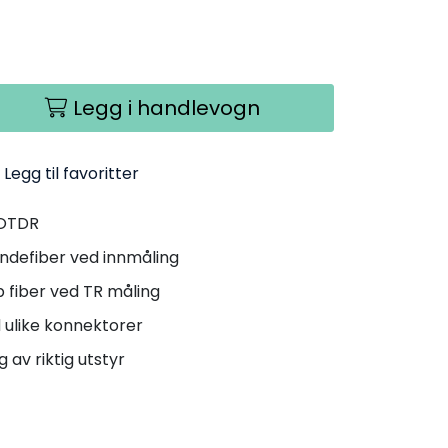
Legg i handlevogn
Legg til favoritter
o OTDR
ndefiber ved innmåling
 fiber ved TR måling
d ulike konnektorer
g av riktig utstyr