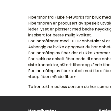
Fibersnor fra Fluke Networks for bruk me
Fibersnoren er produsert av spesielt utval
leder lyset er plassert med bedre nøyaktigh
inspisert for beste mulig kvalitet.
For innmålinger med OTDR anbefaler vi at 
Avhengig av hvilke oppgaver du har anbefale
For innmåling av fiber der du ikke kommer t
For sjekk av enkelt fiber ende til ende anbe
siste konnektor, «Start fiber» og «Ende fibe
For innmåling av fiber kabel med flere fibe
«Loop fiber» «Ende fiber»
Ta kontakt med oss dersom du har spørsmål 
Hovedkontor
Betin