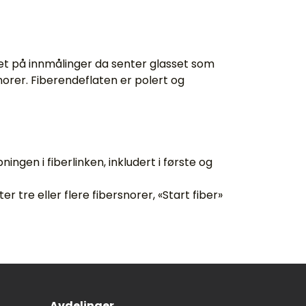
het på innmålinger da senter glasset som
snorer. Fiberendeflaten er polert og
ingen i fiberlinken, inkludert i første og
 tre eller flere fibersnorer, «Start fiber»
Avdelinger