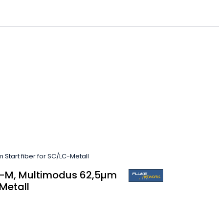
0
 til IKM Instrutek AS
Favoritter
Logg inn
tart fiber for SC/LC-Metall
-M, Multimodus 62,5µm
-Metall