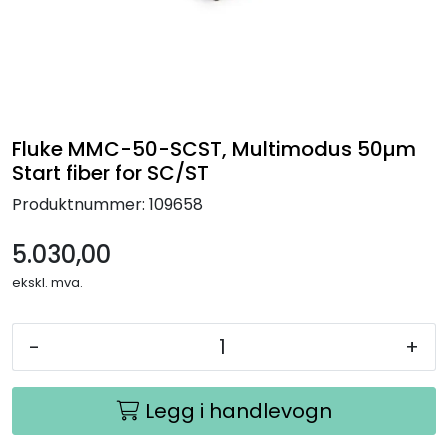
Termografi
Undervisning
Navigasjon & Kommunikasjon
Fluke MMC-50-SCST, Multimodus 50µm
Start fiber for SC/ST
Maskinvern & Instrumentering
Produktnummer:
109658
Tilbehør
5.030,00
ekskl. mva.
Kampanjer
-
+
Outlet
Legg i handlevogn