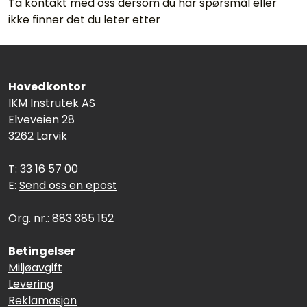
Ta kontakt med oss dersom du har spørsmål eller
ikke finner det du leter etter
Hovedkontor
IKM Instrutek AS
Elveveien 28
3262 Larvik
T: 33 16 57 00
E:
Send oss en epost
Org. nr.: 883 385 152
Betingelser
Miljøavgift
Levering
Reklamasjon