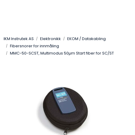
Skip to main content
Løsningssenter
IKM Instrutek AS
Elektronikk
EKOM / Datakabling
Elektro
Fibersnorer for innmåling
MMC-50-SCST, Multimodus 50µm Start fiber for SC/ST
Elektronikk
Prosess
Frekvensomformere
Miljø og sikkerhet
Kalibratorer