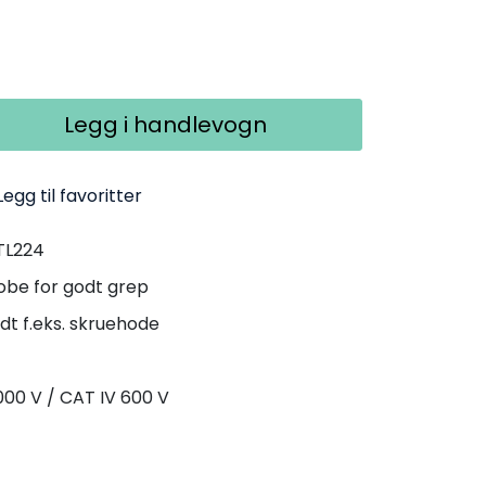
Legg i handlevogn
Legg til favoritter
 TL224
obe for godt grep
dt f.eks. skruehode
1000 V / CAT IV 600 V