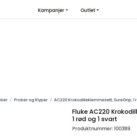
aktinformasjon
Kampanjer
Outlet
Vel
ober
Prober og Klyper
AC220 Krokodilleklemmesett, SureGrip, 1 r
Fluke AC220 Krokodil
1 rød og 1 svart
Produktnummer:
100389