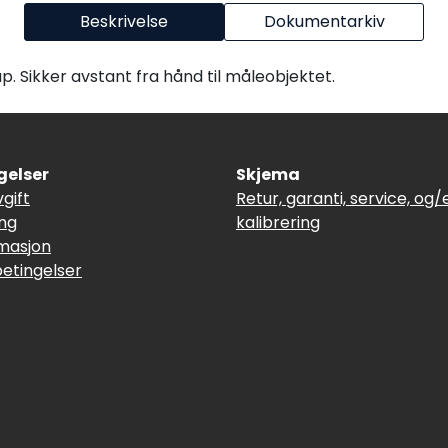
Beskrivelse
Dokumentarkiv
. Sikker avstant fra hånd til måleobjektet.
gelser
Skjema
vgift
Retur, garanti, service, og/e
ing
kalibrering
masjon
betingelser