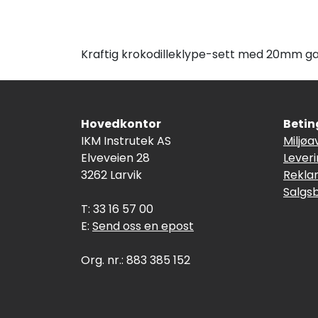
Kraftig krokodilleklype-sett med 20mm gap
Hovedkontor
Betin
IKM Instrutek AS
Miljøa
Elveveien 28
Lever
3262 Larvik
Rekla
Salgs
T: 33 16 57 00
E:
Send oss en epost
Org. nr.: 883 385 152