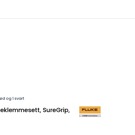
0
kommen til IKM Instrutek AS
Favoritter
Logg inn
ød og 1 svart
leklemmesett, SureGrip,