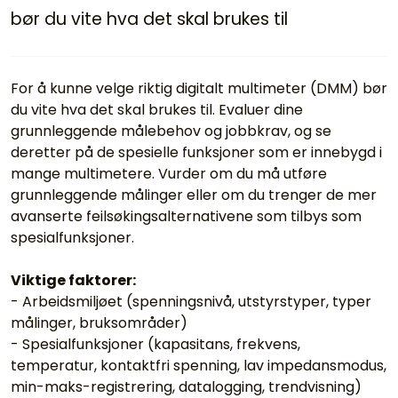
Termografi
bør du vite hva det skal brukes til
Undervisning
For å kunne velge riktig digitalt multimeter (DMM) bør
du vite hva det skal brukes til. Evaluer dine
Navigasjon & Kommunikasjon
grunnleggende målebehov og jobbkrav, og se
deretter på de spesielle funksjoner som er innebygd i
Maskinvern & Instrumentering
mange multimetere. Vurder om du må utføre
grunnleggende målinger eller om du trenger de mer
Tilbehør
avanserte feilsøkingsalternativene som tilbys som
spesialfunksjoner.
Kampanjer
Viktige faktorer:
- Arbeidsmiljøet (spenningsnivå, utstyrstyper, typer
Outlet
målinger, bruksområder)
- Spesialfunksjoner (kapasitans, frekvens,
temperatur, kontaktfri spenning, lav impedansmodus,
min-maks-registrering, datalogging, trendvisning)