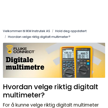
Skip to main content
Løsningssenter
Velkommen til IKM Instrutek AS
Hold deg oppdatert
Elektro
Hvordan velge riktig digitalt multimeter?
Elektronikk
Prosess
Frekvensomformere
Hvordan velge riktig digitalt
Miljø og sikkerhet
multimeter?
Kalibratorer
For å kunne velge riktig digitalt multimeter