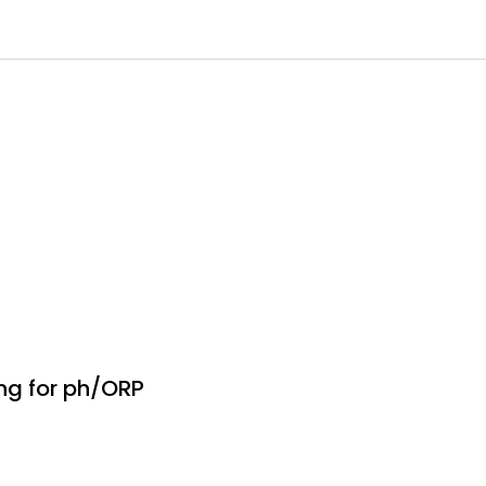
0
 til IKM Instrutek AS
Favoritter
Logg inn
ng for ph/ORP