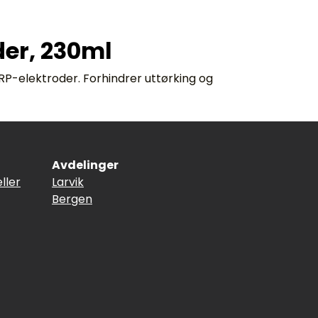
der, 230ml
P-elektroder. Forhindrer uttørking og
Avdelinger
ller
Larvik
Bergen