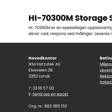
HI-70300M Storage S
HI-70300M er en spesiallaget oppbevarings
sikrer rask respons ved målinger. Leveres
Hovedkontor
Betin
IKM Instrutek AS
Miljøa
Elveveien 28
Lever
3262 Larvik
Rekla
Salgs
T: 33 16 57 00
E:
Send oss en epost
Org. nr.: 883 385 152