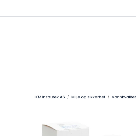
Skip to main content
|
|
Følg oss på Linkedin
Hjemmeside
IKM Instrutek AS
Miljø og sikkerhet
Vannkvalitet