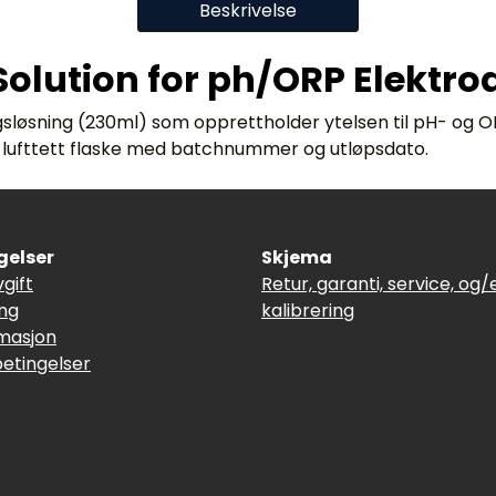
Beskrivelse
olution for ph/ORP Elektro
løsning (230ml) som opprettholder ytelsen til pH- og OR
 i lufttett flaske med batchnummer og utløpsdato.
gelser
Skjema
vgift
Retur, garanti, service, og/e
ing
kalibrering
masjon
betingelser