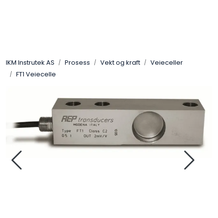
Skip to main content
Løsningssenter
IKM Instrutek AS
Prosess
Vekt og kraft
Veieceller
Elektro
FT1 Veiecelle
Elektronikk
Prosess
Frekvensomformere
Miljø og sikkerhet
Kalibratorer