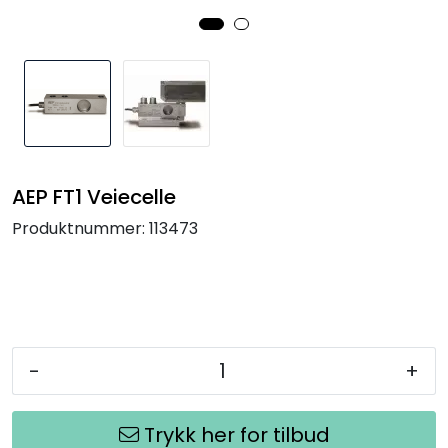
Termografi
Undervisning
Navigasjon & Kommunikasjon
Maskinvern & Instrumentering
AEP FT1 Veiecelle
Produktnummer:
113473
Tilbehør
Kampanjer
Outlet
-
+
Trykk her for tilbud