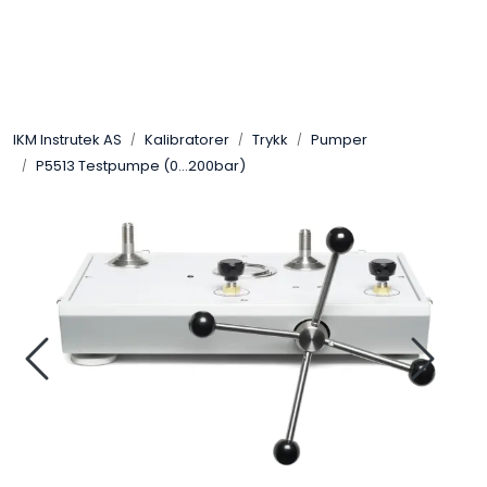
Skip to main content
Løsningssenter
IKM Instrutek AS
Kalibratorer
Trykk
Pumper
Elektro
P5513 Testpumpe (0...200bar)
Elektronikk
Prosess
Frekvensomformere
Miljø og sikkerhet
Kalibratorer