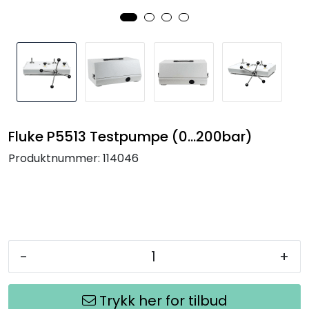
Termografi
Undervisning
Navigasjon & Kommunikasjon
Maskinvern & Instrumentering
Fluke P5513 Testpumpe (0...200bar)
Produktnummer:
114046
Tilbehør
Kampanjer
Outlet
-
+
Trykk her for tilbud