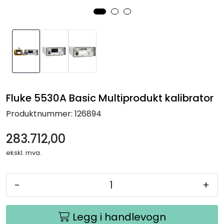
Termografi
Undervisning
Navigasjon & Kommunikasjon
Maskinvern & Instrumentering
Fluke 5530A Basic Multiprodukt kalibrator
Produktnummer:
126894
Tilbehør
283.712,00
Kampanjer
ekskl. mva.
Outlet
-
+
Legg i handlevogn