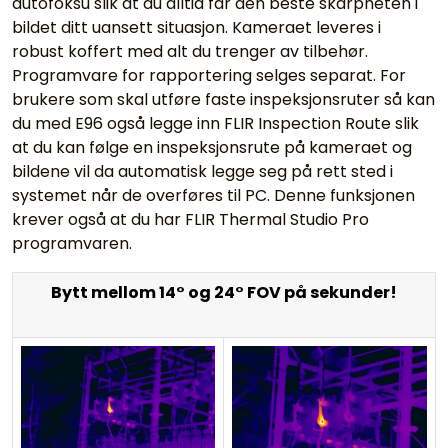
autofoksu slik at du alltid får den beste skarpheten i
bildet ditt uansett situasjon. Kameraet leveres i
robust koffert med alt du trenger av tilbehør.
Programvare for rapportering selges separat. For
brukere som skal utføre faste inspeksjonsruter så kan
du med E96 også legge inn FLIR Inspection Route slik
at du kan følge en inspeksjonsrute på kameraet og
bildene vil da automatisk legge seg på rett sted i
systemet når de overføres til PC. Denne funksjonen
krever også at du har FLIR Thermal Studio Pro
programvaren.
Bytt mellom 14° og 24° FOV på sekunder!