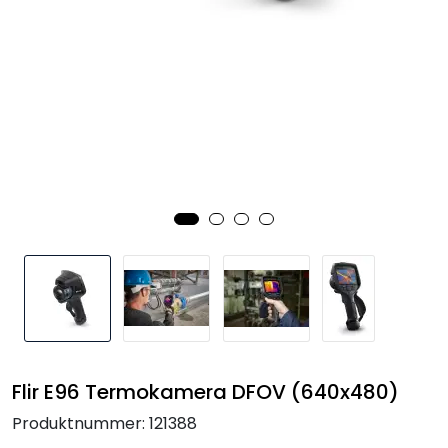
Termografi
Undervisning
Navigasjon & Kommunikasjon
Maskinvern & Instrumentering
Tilbehør
Kampanjer
Outlet
Flir E96 Termokamera DFOV (640x480)
Produktnummer:
121388