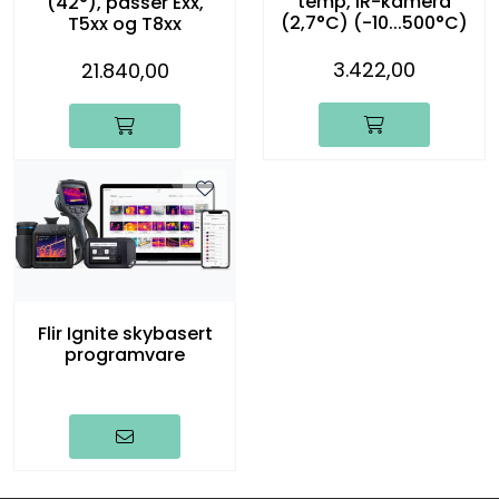
temp, IR-kamera
(42°), passer Exx,
(2,7°C) (-10...500°C)
T5xx og T8xx
3.422,00
21.840,00
Flir Ignite skybasert
programvare