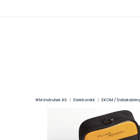
Skip to main content
|
|
Følg oss på Linkedin
Hjemmeside
IKM Instrutek AS
Elektronikk
EKOM / Datakablin