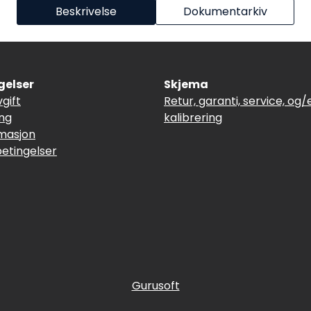
Beskrivelse
Dokumentarkiv
gelser
Skjema
vgift
Retur, garanti, service, og/e
ing
kalibrering
masjon
betingelser
Gurusoft