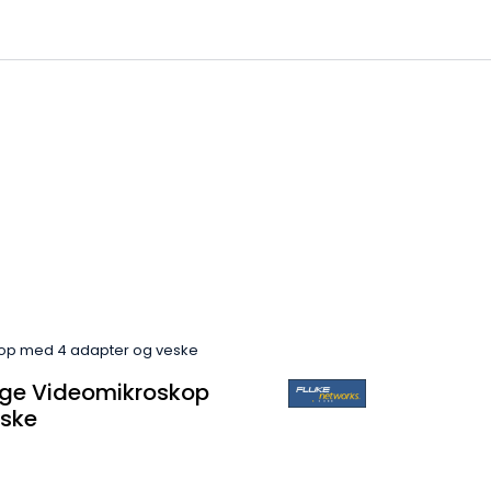
0
 til IKM Instrutek AS
Favoritter
Logg inn
kop med 4 adapter og veske
arge Videomikroskop
eske