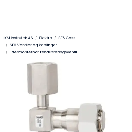
Skip to main content
Løsningssenter
IKM Instrutek AS
Elektro
SF6 Gass
Elektro
SF6 Ventiler og koblinger
Ettermonterbar rekalibreringsventil
Elektronikk
Prosess
Frekvensomformere
Miljø og sikkerhet
Kalibratorer