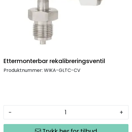
Termografi
Undervisning
Navigasjon & Kommunikasjon
Maskinvern & Instrumentering
Ettermonterbar rekalibreringsventil
Produktnummer:
WIKA-GLTC-CV
Tilbehør
Kampanjer
Outlet
-
+
Trykk her for tilbud