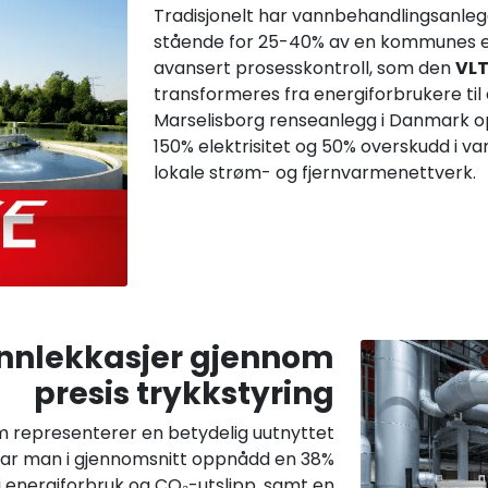
Tradisjonelt har vannbehandlingsanleg
stående for 25-40% av en kommunes e
avansert prosesskontroll, som den
VLT
transformeres fra energiforbrukere ti
Marselisborg renseanlegg i Danmark o
150% elektrisitet og 50% overskudd i 
lokale strøm- og fjernvarmenettverk.
nnlekkasjer gjennom
presis trykkstyring
om representerer en betydelig uutnyttet
 har man i gjennomsnitt oppnådd en 38%
 i energiforbruk og CO₂-utslipp, samt en