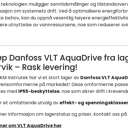
eknologien muliggjør sanntidsmålinger og tilstandsovervåk
asjon om systemets drift. Ved å optimalisere energiforb
ke behov, kan du oppnå vesentlig høyere energieffektivitet
re utnyttelse av vannressursene, noe som reduserer svinn
øp Danfoss VLT AquaDrive fra lag
rvik – Rask levering!
KM Instrutek har vi et stort lager av
Danfoss VLT AquaD
vensomformerne på markedet! Disse omformerne passer ti
res med
IP55-beskyttelse
, noe som sikrer drift i krevend
ar et omfattende utvalg av
effekt- og spenningsklasse
mer informasjon om lagerstatus og priser, kontakt oss på
mer om VLT AquaDrive her