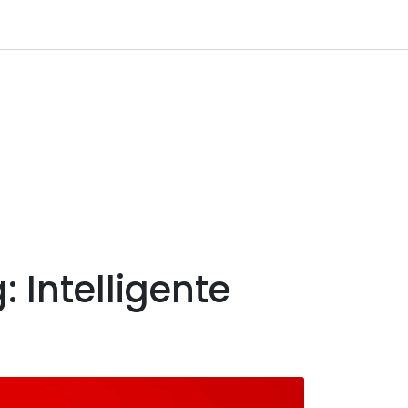
0
 til IKM Instrutek AS
Favoritter
Logg inn
 Intelligente