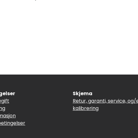
gelser
Skjema
vgift
Retur, garanti, service, og/e
ing
kalibrering
masjon
betingelser