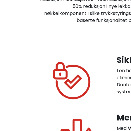
50% reduksjon i nye lekka
nøkkelkomponent i slike trykkstyrin
baserte funksjonalitet b
Sik
I en t
elimin
Danfo
system
Mer
Med
V