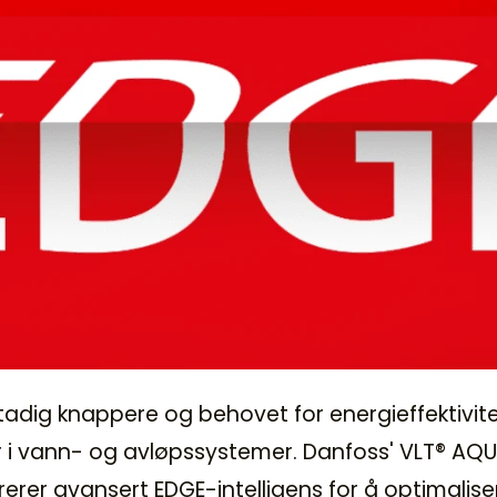
stadig knappere og behovet for energieffektivit
r i vann- og avløpssystemer. Danfoss' VLT® AQU
er avansert EDGE-intelligens for å optimalisere