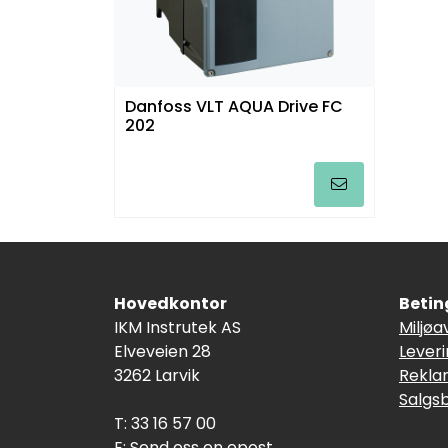
Danfoss VLT AQUA Drive FC
202
Hovedkontor
Betin
IKM Instrutek AS
Miljøa
Elveveien 28
Lever
3262 Larvik
Rekla
Salgs
T: 33 16 57 00
E:
Send oss en epost