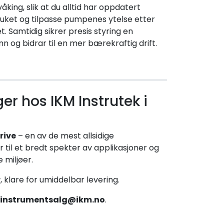
ing, slik at du alltid har oppdatert
ruket og tilpasse pumpenes ytelse etter
. Samtidig sikrer presis styring en
 og bidrar til en mer bærekraftig drift.
er hos IKM Instrutek i
rive
– en av de mest allsidige
l et bredt spekter av applikasjoner og
e miljøer.
r
, klare for umiddelbar levering.
instrumentsalg@ikm.no
.