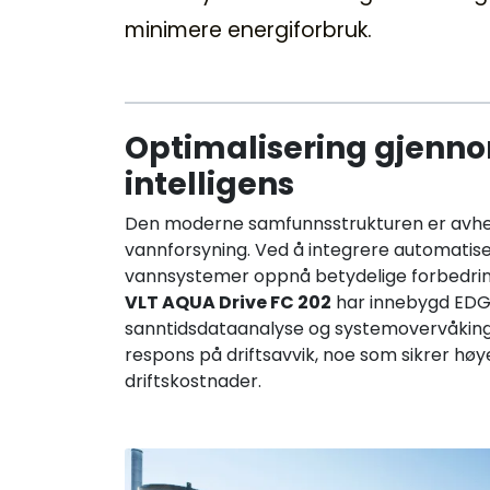
minimere energiforbruk.
Optimalisering gjenn
intelligens
Den moderne samfunnsstrukturen er avheng
vannforsyning. Ved å integrere automatise
vannsystemer oppnå betydelige forbedringe
VLT AQUA Drive FC 202
har innebygd EDGE
sanntidsdataanalyse og systemovervåking.
respons på driftsavvik, noe som sikrer hø
driftskostnader.