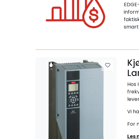
EDGE-t
inform
faktis
smarte
Kj
La
Hos I
frek
leve
Vi h
For 
Les 