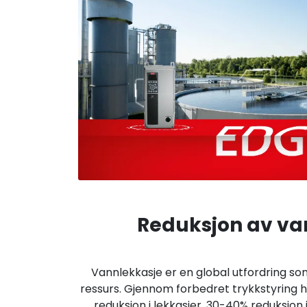
Reduksjon av va
Vannlekkasje er en global utfordring s
ressurs. Gjennom forbedret trykkstyring
reduksjon i lekkasjer, 30-40% reduksjon