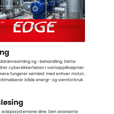
ing
 datainnsamling og -behandling. Dette
drer cybersikkerheten i vannapplikasjoner.
rmere fungerer sømløst med enhver motor,
ptimaliserer både energi- og vannforbruk.
sløsing
g avløpssystemene dine. Den avanserte