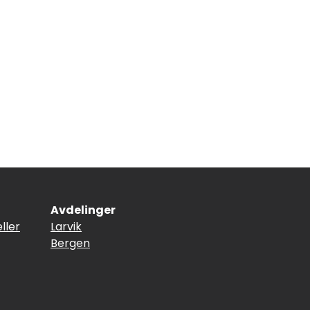
Avdelinger
ller
Larvik
Bergen