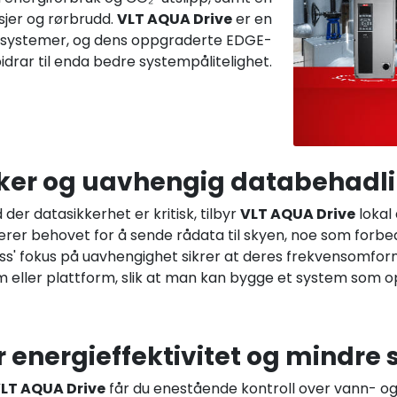
sjer og rørbrudd.
VLT AQUA Drive
er en
gssystemer, og dens oppgraderte EDGE-
idrar til enda bedre systempålitelighet.
ker og uavhengig databehadl
id der datasikkerhet er kritisk, tilbyr
VLT AQUA Drive
lokal
erer behovet for å sende rådata til skyen, noe som forbe
ss' fokus på uavhengighet sikrer at deres frekvensomfo
 eller plattform, slik at man kan bygge et system som o
 energieffektivitet og mindre 
LT AQUA Drive
får du enestående kontroll over vann- o