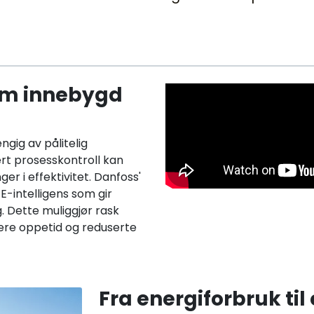
om innebygd
ig av pålitelig
rt prosesskontroll kan
r i effektivitet. Danfoss'
-intelligens som gir
 Dette muliggjør rask
yere oppetid og reduserte
Fra energiforbruk ti