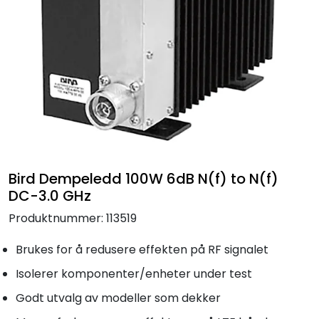
Termografi
Undervisning
Navigasjon & Kommunikasjon
Maskinvern & Instrumentering
Tilbehør
Bird Dempeledd 100W 6dB N(f) to N(f)
DC-3.0 GHz
Kampanjer
Produktnummer:
113519
Outlet
Brukes for å redusere effekten på RF signalet
Isolerer komponenter/enheter under test
Godt utvalg av modeller som dekker