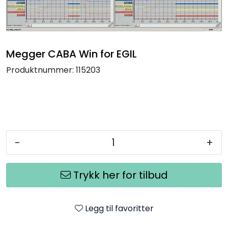
Termografi
Undervisning
Megger CABA Win for EGIL
Navigasjon & Kommunikasjon
Produktnummer:
115203
Maskinvern & Instrumentering
Tilbehør
-
+
Kampanjer
Trykk her for tilbud
Outlet
Legg til favoritter