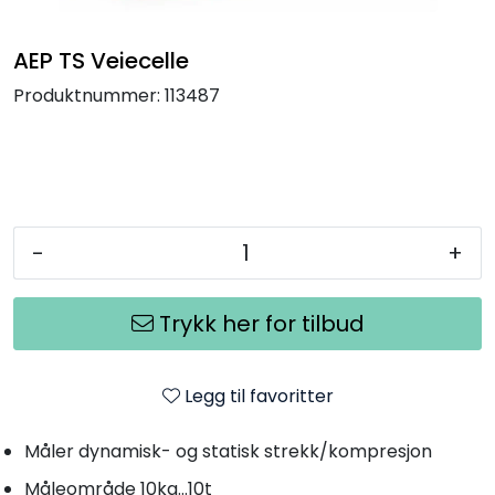
Termografi
AEP TS Veiecelle
Undervisning
Produktnummer:
113487
Navigasjon & Kommunikasjon
Maskinvern & Instrumentering
-
+
Tilbehør
Trykk her for tilbud
Kampanjer
Outlet
Legg til favoritter
Måler dynamisk- og statisk strekk/kompresjon
Måleområde 10kg...10t