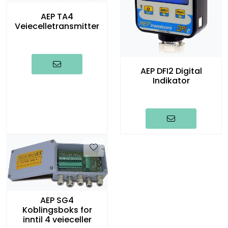
AEP TA4
Veiecelletransmitter
AEP DFI2 Digital
Indikator
AEP SG4
Koblingsboks for
inntil 4 veieceller