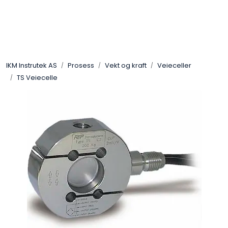
Skip to main content
Løsningssenter
IKM Instrutek AS
Prosess
Vekt og kraft
Veieceller
Elektro
TS Veiecelle
Elektronikk
Prosess
Frekvensomformere
Miljø og sikkerhet
Kalibratorer