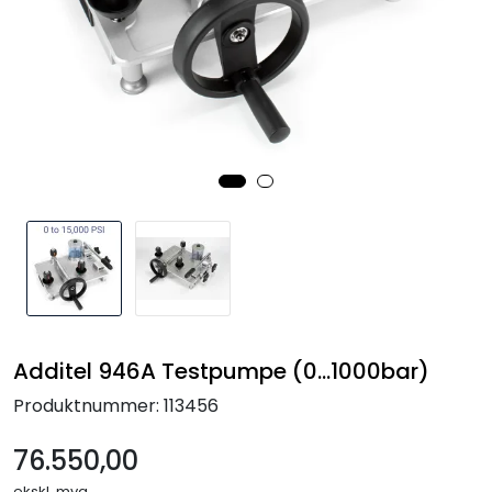
Termografi
Undervisning
Navigasjon & Kommunikasjon
Maskinvern & Instrumentering
Tilbehør
Kampanjer
Additel 946A Testpumpe (0...1000bar)
Outlet
Produktnummer:
113456
76.550,00
ekskl. mva.