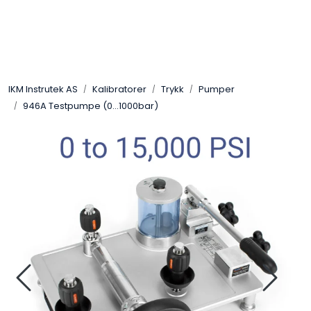
Skip to main content
Løsningssenter
IKM Instrutek AS
Kalibratorer
Trykk
Pumper
Elektro
946A Testpumpe (0...1000bar)
Elektronikk
Prosess
Frekvensomformere
Miljø og sikkerhet
Kalibratorer