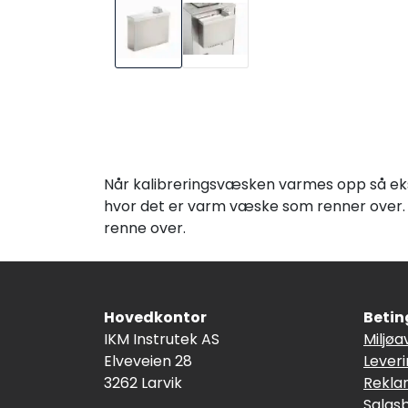
Når kalibreringsvæsken varmes opp så eksp
hvor det er varm væske som renner over. 
renne over.
Hovedkontor
Betin
IKM Instrutek AS
Miljøa
Elveveien 28
Lever
3262 Larvik
Rekla
Salgs