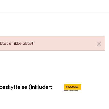
0
 til IKM Instrutek AS
Favoritter
Logg inn
tet er ikke aktivt!
beskyttelse (inkludert