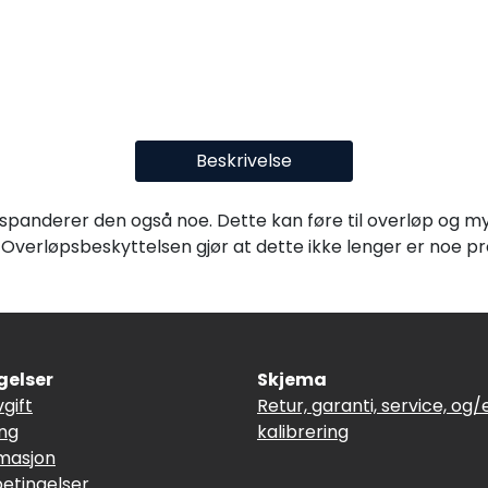
Beskrivelse
anderer den også noe. Dette kan føre til overløp og mye 
Overløpsbeskyttelsen gjør at dette ikke lenger er noe 
gelser
Skjema
vgift
Retur, garanti, service, og/e
ing
kalibrering
masjon
betingelser