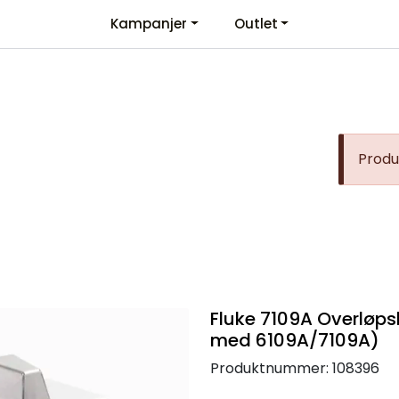
Kampanjer
Outlet
Kontaktinformasjon
Velkommen
Produk
Fluke 7109A Overløps
med 6109A/7109A)
Produktnummer:
108396