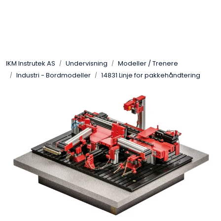
Skip to main content
Løsningssenter
IKM Instrutek AS
Undervisning
Modeller / Trenere
Elektro
Industri - Bordmodeller
14831 Linje for pakkehåndtering
Elektronikk
Prosess
Frekvensomformere
Miljø og sikkerhet
Kalibratorer