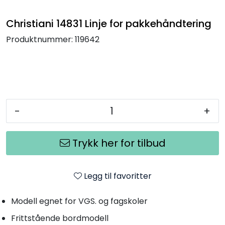
Termografi
Christiani 14831 Linje for pakkehåndtering
Undervisning
Produktnummer:
119642
Navigasjon & Kommunikasjon
Maskinvern & Instrumentering
-
+
Tilbehør
Trykk her for tilbud
Kampanjer
Outlet
Legg til favoritter
Modell egnet for VGS. og fagskoler
Frittstående bordmodell