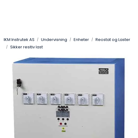
Skip to main content
Løsningssenter
IKM Instrutek AS
Undervisning
Enheter
Reostat og Laster
Elektro
Sikker resitiv last
Elektronikk
Prosess
Frekvensomformere
Miljø og sikkerhet
Kalibratorer