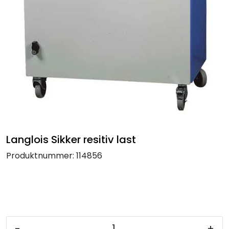
Termografi
Undervisning
Navigasjon & Kommunikasjon
Maskinvern & Instrumentering
Tilbehør
Langlois Sikker resitiv last
Kampanjer
Produktnummer:
114856
Outlet
-
+