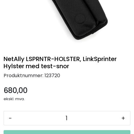
Termografi
Undervisning
Navigasjon & Kommunikasjon
Maskinvern & Instrumentering
NetAlly LSPRNTR-HOLSTER, LinkSprinter
Hylster med test-snor
Tilbehør
Produktnummer:
123720
Kampanjer
680,00
ekskl. mva.
Outlet
-
+