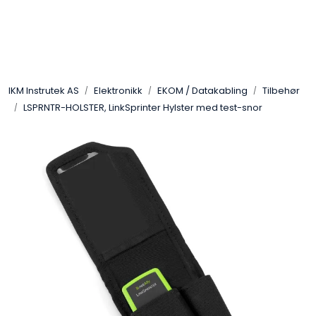
Skip to main content
Løsningssenter
IKM Instrutek AS
Elektronikk
EKOM / Datakabling
Tilbehør
Elektro
LSPRNTR-HOLSTER, LinkSprinter Hylster med test-snor
Elektronikk
Prosess
Frekvensomformere
Miljø og sikkerhet
Kalibratorer