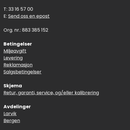
Termografi
T: 33 16 57 00
E:
Send oss en epost
Undervisning
Org. nr.: 883 385 152
Navigasjon & Kommunikasjon
Betingelser
Miljøavgift
Maskinvern & Instrumentering
Levering
Reklamasjon
Tilbehør
Salgsbetingelser
Kampanjer
Skjema
Retur, garanti, service, og/eller kalibrering
Outlet
Avdelinger
Larvik
Bergen