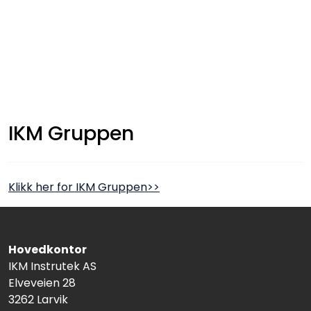
Skip to main content
Løsningssenter
Elektro
IKM Gruppen
Elektronikk
Prosess
Klikk her for IKM Gruppen>>
Frekvensomformere
Miljø og sikkerhet
Hovedkontor
IKM Instrutek AS
Elveveien 28
Kalibratorer
3262 Larvik