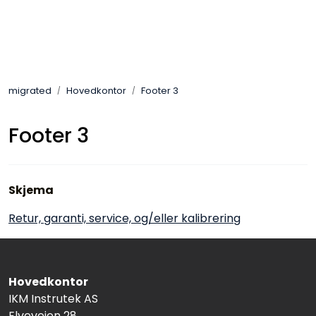
Skip to main content
Løsningssenter
migrated
Hovedkontor
Footer 3
Elektro
Footer 3
Elektronikk
Prosess
Skjema
Frekvensomformere
Retur, garanti, service, og/eller kalibrering
Miljø og sikkerhet
Hovedkontor
Kalibratorer
IKM Instrutek AS
Elveveien 28