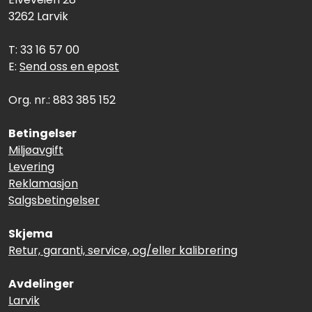
Termografi
3262 Larvik
T: 33 16 57 00
Undervisning
E:
Send oss en epost
Navigasjon & Kommunikasjon
Org. nr.: 883 385 152
Maskinvern & Instrumentering
Betingelser
Miljøavgift
Levering
Tilbehør
Reklamasjon
Salgsbetingelser
Kampanjer
Skjema
Outlet
Retur, garanti, service, og/eller kalibrering
Avdelinger
Larvik