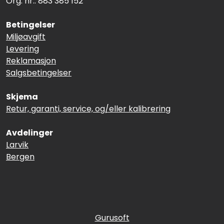
Org. nr.: 883 385 152
Betingelser
Miljøavgift
Levering
Reklamasjon
Salgsbetingelser
Skjema
Retur, garanti, service, og/eller kalibrering
Avdelinger
Larvik
Bergen
Gurusoft