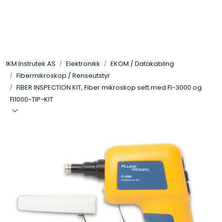
Skip to main content
Løsningssenter
IKM Instrutek AS
Elektronikk
EKOM / Datakabling
Elektro
Fibermikroskop / Renseutstyr
FIBER INSPECTION KIT, Fiber mikroskop sett med FI-3000 og
Elektronikk
FI1000-TIP-KIT
Prosess
Frekvensomformere
Miljø og sikkerhet
Kalibratorer