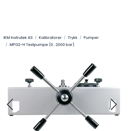
Skip to main content
Løsningssenter
IKM Instrutek AS
Kalibratorer
Trykk
Pumper
Elektro
MPG2-H Testpumpe (0...2000 bar)
Elektronikk
Prosess
Frekvensomformere
Miljø og sikkerhet
Kalibratorer