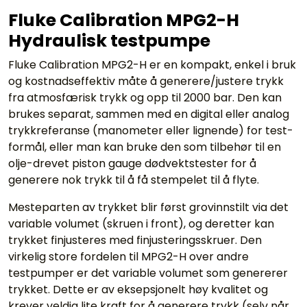
Fluke Calibration MPG2-H
Hydraulisk testpumpe
Fluke Calibration MPG2-H er en kompakt, enkel i bruk
og kostnadseffektiv måte å generere/justere trykk
fra atmosfærisk trykk og opp til 2000 bar. Den kan
brukes separat, sammen med en digital eller analog
trykkreferanse (manometer eller lignende) for test-
formål, eller man kan bruke den som tilbehør til en
olje-drevet piston gauge dødvektstester for å
generere nok trykk til å få stempelet til å flyte.
Mesteparten av trykket blir først grovinnstilt via det
variable volumet (skruen i front), og deretter kan
trykket finjusteres med finjusteringsskruer. Den
virkelig store fordelen til MPG2-H over andre
testpumper er det variable volumet som genererer
trykket. Dette er av eksepsjonelt høy kvalitet og
krever veldig lite kraft for å generere trykk (selv når