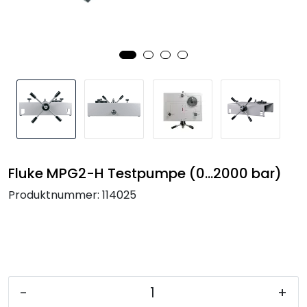
Termografi
Undervisning
Navigasjon & Kommunikasjon
Maskinvern & Instrumentering
Tilbehør
Fluke MPG2-H Testpumpe (0...2000 bar)
Produktnummer:
114025
Kampanjer
Outlet
-
+